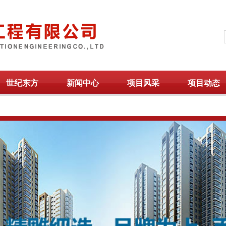
世纪东方
新闻中心
项目风采
项目动态